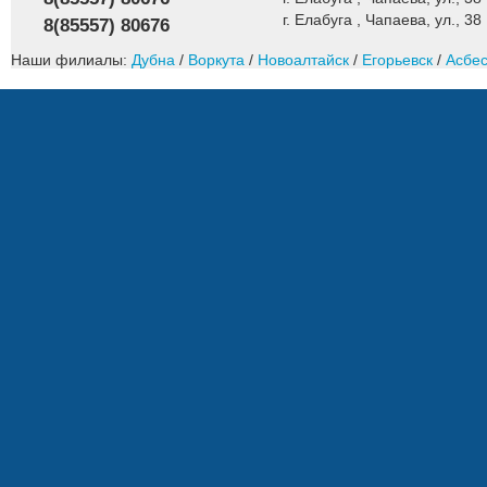
г. Елабуга , Чапаева, ул., 38
8(85557) 80676
Наши филиалы:
Дубна
/
Воркута
/
Новоалтайск
/
Егорьевск
/
Асбес