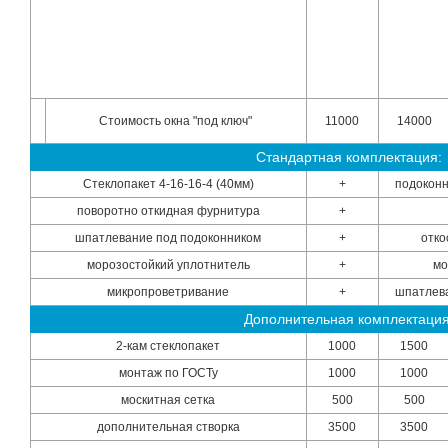
Стоимость окна "под ключ"
11000
14000
Стандартная комплектация:
Стеклопакет 4-16-16-4 (40мм)
+
подоконн
поворотно откидная фурнитура
+
шпатлевание под подоконником
+
отко
морозостойкий уплотнитель
+
мо
микропроветривание
+
шпатлева
Дополнительная комплектация
2-кам стеклопакет
1000
1500
монтаж по ГОСТу
1000
1000
москитная сетка
500
500
дополнительная створка
3500
3500