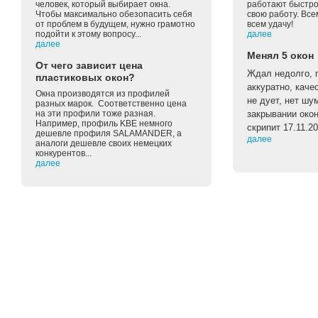
человек, который выбирает окна.
работают быстро 
Чтобы максимально обезопасить себя
свою работу. Вс
от проблем в будущем, нужно грамотно
всем удачу!
подойти к этому вопросу...
далее
далее
Менял 5 окон
От чего зависит цена
Ждал недолго, п
пластиковых окон?
аккуратно, каче
Окна производятся из профилей
не дует, нет шу
разных марок. Соответственно цена
на эти профили тоже разная.
закрывании око
Например, профиль KBE немного
скрипит 17.11.2
дешевле профиля SALAMANDER, а
далее
аналоги дешевле своих немецких
конкурентов...
далее