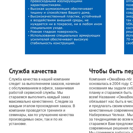
Служба качества
Чтобы быть п
Служба качества в нашей компании
Компания «ОкнаВека-лбг
следит за выполнением заказов, начиная
основалась в 2004 году. 
с обслуживанием в офисе, заканчивая
основания мы задали се
работой сервисной службы. Мы
планку и стараемся быть
стараемся выполнить каждый заказ
всем! Название «ОкнаВек
максимально качественно. Следим за
обязывает нас быть в чи
каждым этапом прохождения заказа. В
и предлагать своим клие
компании проводятся тренинги и
качественные современны
семинары, как по улучшению качества
Набережных Челнах . Мы 
производимых окон, так и по их
за тенденциями во всем м
установке.
стараемся Вам предложи
современные решения пр
Мы стремимся работать 