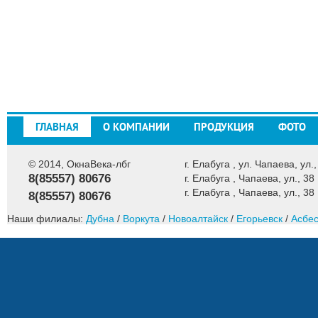
ГЛАВНАЯ
О КОМПАНИИ
ПРОДУКЦИЯ
ФОТО
© 2014, ОкнаВека-лбг
г. Елабуга , ул. Чапаева, ул.,
8(85557) 80676
г. Елабуга , Чапаева, ул., 38
г. Елабуга , Чапаева, ул., 38
8(85557) 80676
Наши филиалы:
Дубна
/
Воркута
/
Новоалтайск
/
Егорьевск
/
Асбес