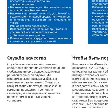
Служба качества
Чтобы быть п
Служба качества в нашей компании
Компания «ОкнаВека-лбг
следит за выполнением заказов, начиная
основалась в 2004 году. 
с обслуживанием в офисе, заканчивая
основания мы задали се
работой сервисной службы. Мы
планку и стараемся быть
стараемся выполнить каждый заказ
всем! Название «ОкнаВек
максимально качественно. Следим за
обязывает нас быть в чи
каждым этапом прохождения заказа. В
и предлагать своим клие
компании проводятся тренинги и
качественные современны
семинары, как по улучшению качества
Набережных Челнах . Мы 
производимых окон, так и по их
за тенденциями во всем м
установке.
стараемся Вам предложи
современные решения пр
Мы стремимся работать 