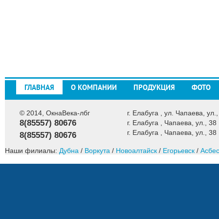
ГЛАВНАЯ
О КОМПАНИИ
ПРОДУКЦИЯ
ФОТО
© 2014, ОкнаВека-лбг
г. Елабуга , ул. Чапаева, ул.,
8(85557) 80676
г. Елабуга , Чапаева, ул., 38
г. Елабуга , Чапаева, ул., 38
8(85557) 80676
Наши филиалы:
Дубна
/
Воркута
/
Новоалтайск
/
Егорьевск
/
Асбес