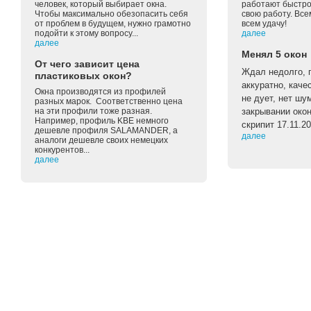
человек, который выбирает окна.
работают быстро 
Чтобы максимально обезопасить себя
свою работу. Вс
от проблем в будущем, нужно грамотно
всем удачу!
подойти к этому вопросу...
далее
далее
Менял 5 окон
От чего зависит цена
Ждал недолго, п
пластиковых окон?
аккуратно, каче
Окна производятся из профилей
не дует, нет шу
разных марок. Соответственно цена
на эти профили тоже разная.
закрывании око
Например, профиль KBE немного
скрипит 17.11.2
дешевле профиля SALAMANDER, а
далее
аналоги дешевле своих немецких
конкурентов...
далее