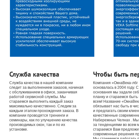
Служба качества
Чтобы быть п
Служба качества в нашей компании
Компания «ОкнаВека-лбг
следит за выполнением заказов, начиная
основалась в 2004 году. 
с обслуживанием в офисе, заканчивая
основания мы задали се
работой сервисной службы. Мы
планку и стараемся быть
стараемся выполнить каждый заказ
всем! Название «ОкнаВек
максимально качественно. Следим за
обязывает нас быть в чи
каждым этапом прохождения заказа. В
и предлагать своим клие
компании проводятся тренинги и
качественные современны
семинары, как по улучшению качества
Набережных Челнах . Мы 
производимых окон, так и по их
за тенденциями во всем м
установке.
стараемся Вам предложи
современные решения пр
Мы стремимся работать 