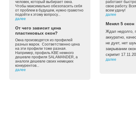
человек, который выбирает окна.
работают быстро 
Чтобы максимально обезопасить себя
свою работу. Вс
от проблем в будущем, нужно грамотно
всем удачу!
подойти к этому вопросу...
далее
далее
Менял 5 окон
От чего зависит цена
Ждал недолго, п
пластиковых окон?
аккуратно, каче
Окна производятся из профилей
не дует, нет шу
разных марок. Соответственно цена
на эти профили тоже разная.
закрывании око
Например, профиль KBE немного
скрипит 17.11.2
дешевле профиля SALAMANDER, а
далее
аналоги дешевле своих немецких
конкурентов...
далее