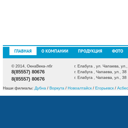
ГЛАВНАЯ
О КОМПАНИИ
ПРОДУКЦИЯ
ФОТО
© 2014, ОкнаВека-лбг
г. Елабуга , ул. Чапаева, ул.,
8(85557) 80676
г. Елабуга , Чапаева, ул., 38
г. Елабуга , Чапаева, ул., 38
8(85557) 80676
Наши филиалы:
Дубна
/
Воркута
/
Новоалтайск
/
Егорьевск
/
Асбес