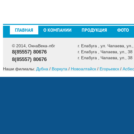
ГЛАВНАЯ
О КОМПАНИИ
ПРОДУКЦИЯ
ФОТО
© 2014, ОкнаВека-лбг
г. Елабуга , ул. Чапаева, ул.,
8(85557) 80676
г. Елабуга , Чапаева, ул., 38
г. Елабуга , Чапаева, ул., 38
8(85557) 80676
Наши филиалы:
Дубна
/
Воркута
/
Новоалтайск
/
Егорьевск
/
Асбес