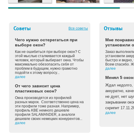
Советы
Отзывы
Все советы
Чего нужно остерегаться при
Мне понравил
выборе окон?
установили о
Как не ошибиться при выборе окон? С
Заказ выполнили
этой мыслью сталкивается каждый
установили акку
человек, который выбирает окна. Чтобы
быстро и видно, 
максимально обезопасить себя от
Всем спасибо. Ж
проблем в будущем, нужно грамотно
далее
подойти к этому вопросу...
далее
Менял 5 окон
Ждал недолго, 
От чего зависит цена
пластиковых окон?
аккуратно, каче
не дует, нет ш
Окна производятся из профилей
разных марок. Соответственно цена на
закрывании око
эти профили тоже разная. Например,
скрипит 17.11.2
профиль KBE немного дешевле
далее
профиля SALAMANDER, а аналоги
дешевле своих немецких конкурентов...
далее